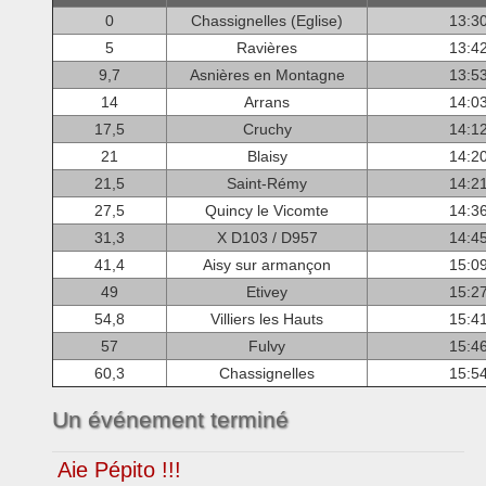
0
Chassignelles (Eglise)
13:3
5
Ravières
13:4
9,7
Asnières en Montagne
13:5
14
Arrans
14:0
17,5
Cruchy
14:1
21
Blaisy
14:2
21,5
Saint-Rémy
14:2
27,5
Quincy le Vicomte
14:3
31,3
X D103 / D957
14:4
41,4
Aisy sur armançon
15:0
49
Etivey
15:2
54,8
Villiers les Hauts
15:4
57
Fulvy
15:4
60,3
Chassignelles
15:5
Un événement terminé
Aie Pépito !!!