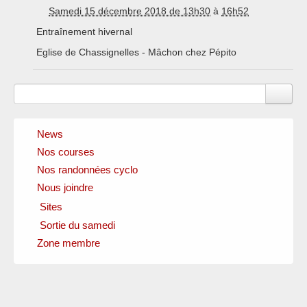
Samedi 15 décembre 2018 de 13h30
à
16h52
Entraînement hivernal
Eglise de Chassignelles - Mâchon chez Pépito
News
Nos courses
Nos randonnées cyclo
Nous joindre
Sites
Sortie du samedi
Clubs amis
Fédérations officielles
Zone membre
Circuits
Instances locales
Sponsors