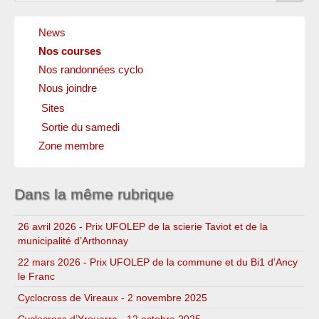
News
Nos courses
Nos randonnées cyclo
Nous joindre
Sites
Sortie du samedi
Clubs amis
Fédérations officielles
Zone membre
Circuits
Instances locales
Sponsors
Dans la même rubrique
26 avril 2026 - Prix UFOLEP de la scierie Taviot et de la
municipalité d’Arthonnay
22 mars 2026 - Prix UFOLEP de la commune et du Bi1 d’Ancy
le Franc
Cyclocross de Vireaux - 2 novembre 2025
Cyclocross d’Yrouerre - 12 octobre 2025