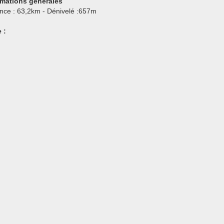
rmations générales
ance : 63,2km - Dénivelé :657m
 :