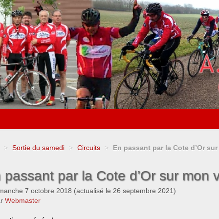
>
Sortie du samedi
>
Circuits
>
En passant par la Cote d’Or su
 passant par la Cote d’Or sur mon 
manche 7 octobre 2018
(actualisé le
26 septembre 2021
)
ar
Webmaster