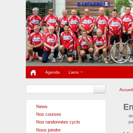
Agenda
Liens
Accueil
En
News
Nos courses
di
p
Nos randonnées cyclo
Nous joindre