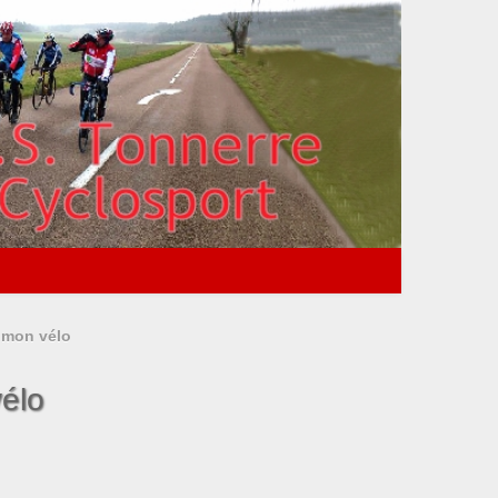
r mon vélo
vélo