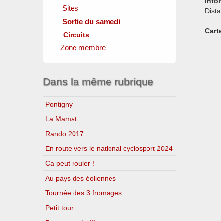
Info
Sites
Dist
Sortie du samedi
Clubs amis
Carte
Fédérations officielles
Circuits
Instances locales
Zone membre
Sponsors
Dans la même rubrique
Pontigny
La Mamat
Rando 2017
En route vers le national cyclosport 2024
Ca peut rouler !
Au pays des éoliennes
Tournée des 3 fromages
Petit tour