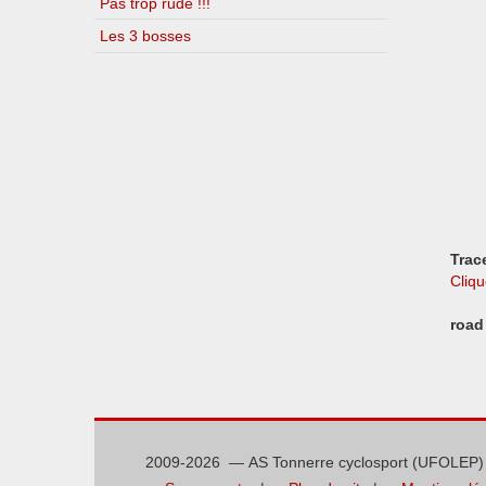
Pas trop rude !!!
Les 3 bosses
Trac
Cliqu
road
2009-2026 — AS Tonnerre cyclosport (UFOLEP)