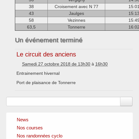
38
Croisement avec N 77
15:0
43
Jaulges
15:1
58
Vezinnes
15:4
63,5
Tonnerre
16:0
Un événement terminé
Le circuit des anciens
Samedi 27 octobre 2018 de 13h30
à
16h30
Entrainement hivernal
Port de plaisance de Tonnerre
News
Nos courses
Nos randonnées cyclo