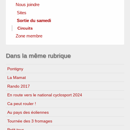
Nous joindre
Sites
Sortie du samedi
Clubs amis
Fédérations officielles
Circuits
Instances locales
Zone membre
Sponsors
Dans la même rubrique
Pontigny
La Mamat
Rando 2017
En route vers le national cyclosport 2024
Ca peut rouler !
Au pays des éoliennes
Tournée des 3 fromages
Petit tour