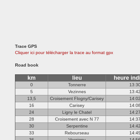
Trace GPS
Cliquer ici pour télécharger la trace au format gpx
Road book
km
lieu
heure ind
0
Tonnerre
13:3
5
Vezinnes
13:4
13,5
Croisement Flogny/Carisey
14:0
16
Carisey
14:0
24
Ligny le Chatel
14:2
28
Croisement avec N 77
14:3
30
Serpentine
14:4
33
Rebourseau
14:4
36
Vergigny
14:5